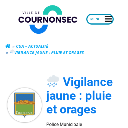
Aller
Mairie de Courn
au
contenu
CUA – ACTUALITÉ
VIGILANCE JAUNE : PLUIE ET ORAGES
Vigilance
jaune : pluie
et orages
Police Municipale