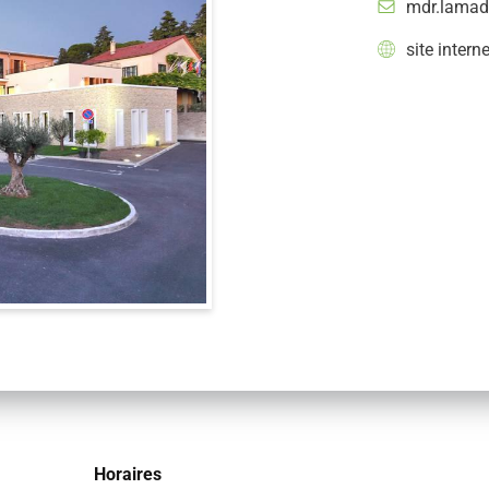
mdr.lamad
site interne
Horaires