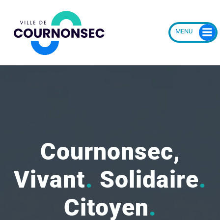
Aller
au
contenu
Cournonsec,
Vivant
.
Solidaire
.
Citoyen
.