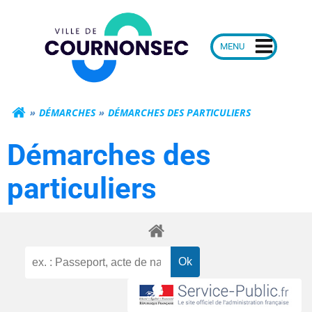
Aller
Mairie de Courn
au
contenu
DÉMARCHES
DÉMARCHES DES PARTICULIERS
Démarches des
particuliers