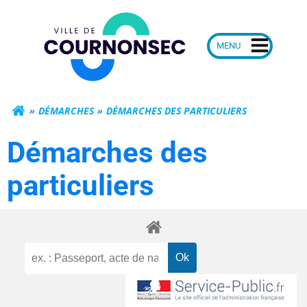
Aller
Mairie de Courn
au
contenu
DÉMARCHES
DÉMARCHES DES PARTICULIERS
Démarches des
particuliers