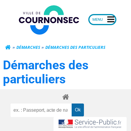
Aller
Mairie de Courn
au
contenu
DÉMARCHES
DÉMARCHES DES PARTICULIERS
Démarches des
particuliers