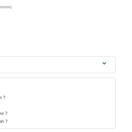
nistre)
e ?
re ?
nah ?