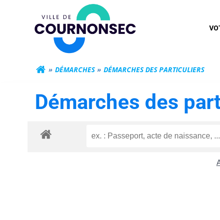
Aller
Mairie de Cour
au
VO
contenu
DÉMARCHES
DÉMARCHES DES PARTICULIERS
Démarches des part
A