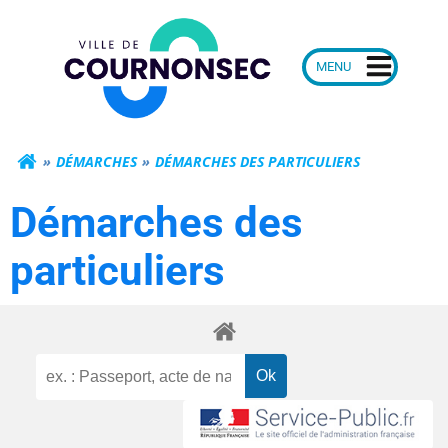
Aller
Mairie de Courn
au
contenu
DÉMARCHES
DÉMARCHES DES PARTICULIERS
Démarches des
particuliers