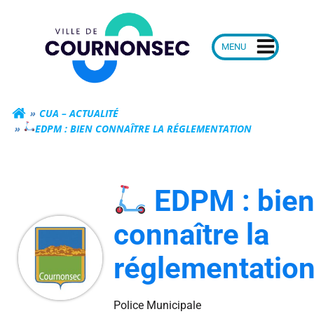
Aller
Mairie de Courn
au
contenu
CUA – ACTUALITÉ
EDPM : BIEN CONNAÎTRE LA RÉGLEMENTATION
EDPM : bie
connaître la
réglementatio
Police Municipale