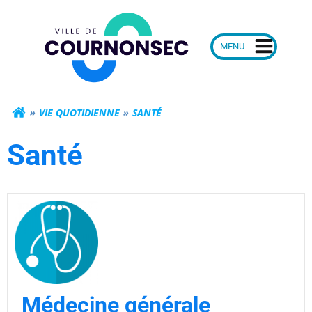
Aller
Mairie de Courn
au
contenu
VIE QUOTIDIENNE
SANTÉ
Santé
Médecine générale