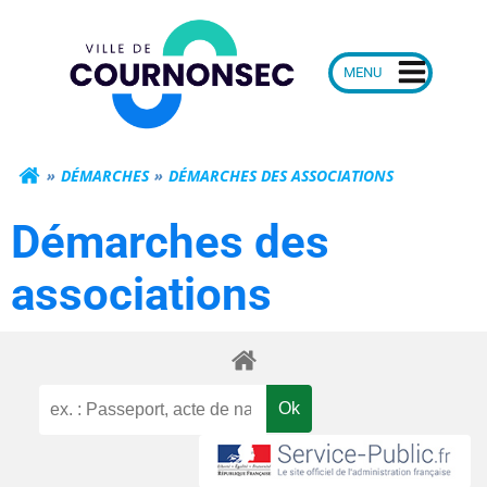
Aller
Mairie de Courn
au
contenu
DÉMARCHES
DÉMARCHES DES ASSOCIATIONS
Démarches des
associations