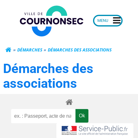
Aller
Mairie de Courn
au
contenu
DÉMARCHES
DÉMARCHES DES ASSOCIATIONS
Démarches des
associations