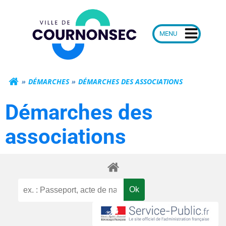
Aller
Mairie de Courn
au
contenu
DÉMARCHES
DÉMARCHES DES ASSOCIATIONS
Démarches des
associations