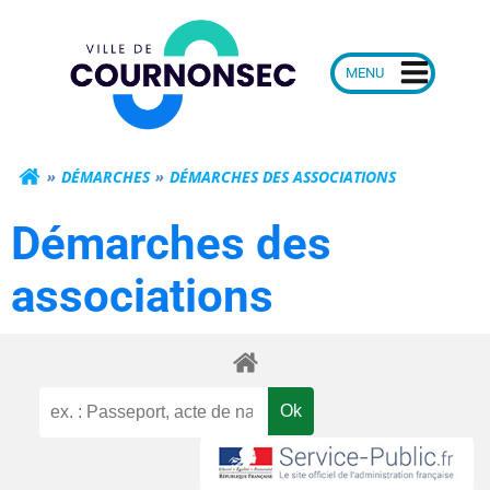
Aller
Mairie de Courn
au
contenu
DÉMARCHES
DÉMARCHES DES ASSOCIATIONS
Démarches des
associations