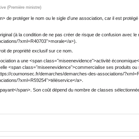
ative (Première ministre)
 de protéger le nom ou le sigle d'une association, car il est protégé 
 original (à la condition de ne pas créer de risque de confusion avec
ociations/?xml=R40703">morale</a>).
roit de propriété exclusif sur ce nom.
ociation a une <span class="miseenevidence">activité économique
lle <span class="miseenevidence">commercialise ses produits ou ser
https://cournonsec.fr/demarches/demarches-des-associations/?xml=R
ociations/?xml=R59254">téléservice</a>.
yant</span>. Son coût dépend du nombre de classes sélectionnées p