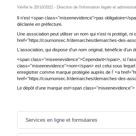
Vérifié le 20/10/2022 - Direction de l'information légale et administr
Il n'est <span class="miseenevidence">pas obligatoire</span>
déclarée en préfecture.
Une association peut utiliser un nom qui n'est ni protégé, ni
href="https://cournonsec.fr/demarches/demarches-des-ass
L'association, qui dispose d'un nom original, bénéficie d'un d
<span class="miseenevidence">Cependant</span>, si l'ass
class="miseenevidence">nom</span> est celui sous lequel e
enregistrer comme marque protégée auprès de l' <a href="
href="https://cournonsec.fr/demarches/demarches-des-ass
Le dépôt d'une marque est<span class="miseenevidence"> pa
Services en ligne et formulaires