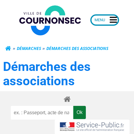
Aller
Mairie de Courn
au
contenu
DÉMARCHES
DÉMARCHES DES ASSOCIATIONS
Démarches des
associations