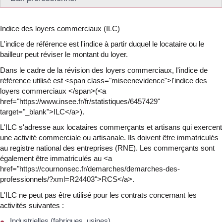
Indice des loyers commerciaux (ILC)
L'indice de référence est l'indice à partir duquel le locataire ou le
bailleur peut réviser le montant du loyer.
Dans le cadre de la révision des loyers commerciaux, l'indice de
référence utilisé est <span class="miseenevidence">l'indice des
loyers commerciaux </span>(<a
href="https://www.insee.fr/fr/statistiques/6457429"
target="_blank">ILC</a>).
L'ILC s'adresse aux locataires commerçants et artisans qui exercent
une activité commerciale ou artisanale. Ils doivent être immatriculés
au registre national des entreprises (RNE). Les commerçants sont
également être immatriculés au <a
href="https://cournonsec.fr/demarches/demarches-des-
professionnels/?xml=R24403">RCS</a>.
L'ILC ne peut pas être utilisé pour les contrats concernant les
activités suivantes :
Industrielles (fabriques, usines)