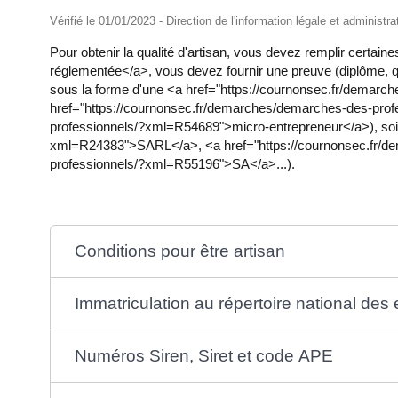
Vérifié le 01/01/2023 - Direction de l'information légale et administr
Pour obtenir la qualité d'artisan, vous devez remplir certa
réglementée</a>, vous devez fournir une preuve (diplôme, qu
sous la forme d'une <a href="https://cournonsec.fr/demarc
href="https://cournonsec.fr/demarches/demarches-des-prof
professionnels/?xml=R54689">micro-entrepreneur</a>), soit
xml=R24383">SARL</a>, <a href="https://cournonsec.fr/d
professionnels/?xml=R55196">SA</a>...).
Conditions pour être artisan
Immatriculation au répertoire national des
Numéros Siren, Siret et code APE