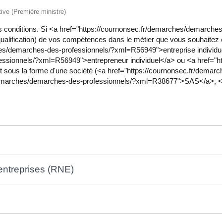
ative (Première ministre)
ines conditions. Si <a href="https://cournonsec.fr/demarches/demarc
alification) de vos compétences dans le métier que vous souhaitez ex
hes/demarches-des-professionnels/?xml=R56949">entreprise individu
essionnels/?xml=R56949">entrepreneur individuel</a> ou <a href="
 sous la forme d'une société (<a href="https://cournonsec.fr/demar
emarches/demarches-des-professionnels/?xml=R38677">SAS</a>, <a
 entreprises (RNE)