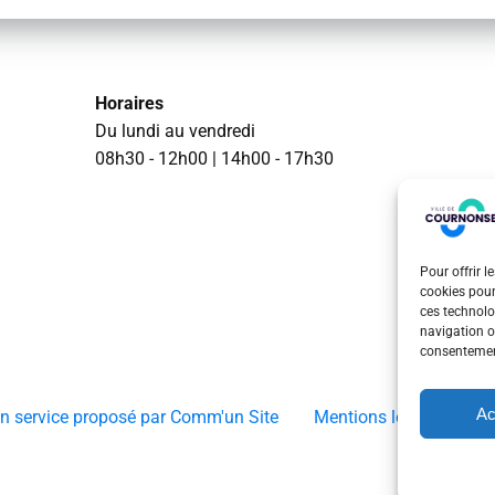
Horaires
Du lundi au vendredi
08h30 - 12h00 | 14h00 - 17h30
Pour offrir l
cookies pour
ces technolo
navigation ou
consentement
Ac
Un service proposé par Comm'un Site
Mentions légales
P