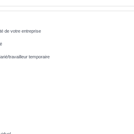
ité de votre entreprise
té
arié/travailleur temporaire
viduel