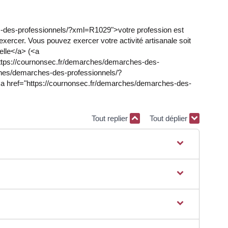
hes-des-professionnels/?xml=R1029">votre profession est
ercer. Vous pouvez exercer votre activité artisanale soit
elle</a> (<a
https://cournonsec.fr/demarches/demarches-des-
ches/demarches-des-professionnels/?
 href="https://cournonsec.fr/demarches/demarches-des-
Tout replier
Tout déplier