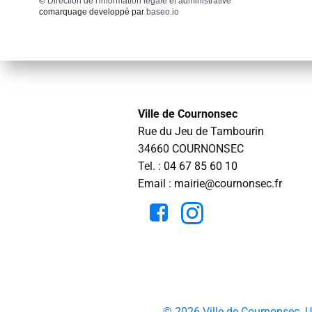
©
Direction de l'information légale et administrative
comarquage developpé par
baseo.io
Ville de Cournonsec
Rue du Jeu de Tambourin
34660 COURNONSEC
Tel. :
04 67 85 60 10
Email : mairie@cournonsec.fr
© 2026 Ville de Cournonsec. 