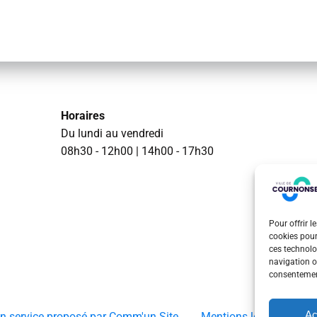
Horaires
Du lundi au vendredi
08h30 - 12h00 | 14h00 - 17h30
Pour offrir l
cookies pour
ces technolo
navigation ou
consentement
Ac
Un service proposé par Comm'un Site
Mentions légales
P