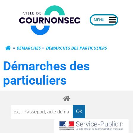
Aller
Mairie de Courn
au
contenu
DÉMARCHES
DÉMARCHES DES PARTICULIERS
Démarches des
particuliers