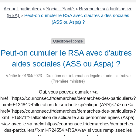
Accueil particuliers
Social - Santé
Revenu de solidarité active
>
>
(RSA)
Peut-on cumuler le RSA avec d'autres aides sociales
>
(ASS ou Aspa) ?
Question-réponse
Peut-on cumuler le RSA avec d'autres
aides sociales (ASS ou Aspa) ?
Vérifié le 01/04/2023 - Direction de l'information légale et administrative
(Première ministre)
Oui, vous pouvez cumuler <a
href="https://cournonsec.fr/demarches/demarches-des-particuliers/?
xml=F12484">l'allocation de solidarité spécifique (ASS)</a> ou <a
href="https://cournonsec.fr/demarches/demarches-des-particuliers/?
xml=F16871">l'allocation de solidarité aux personnes âgées (Aspa)
</a> avec le <a href="https://cournonsec.fr/demarches/demarches-
des-particuliers/?xml=R24554">RSA</a> si vous remplissez les