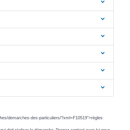
arches/demarches-des-particuliers/?xml=F10519">règles
) qui doit réaliser la démarche. Prenez contact avec lui pour