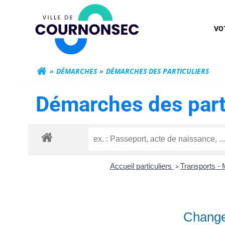
Aller
Mairie de Cour
au
VO
contenu
DÉMARCHES
DÉMARCHES DES PARTICULIERS
Démarches des part
Accueil particuliers
Transports - 
>
Changer