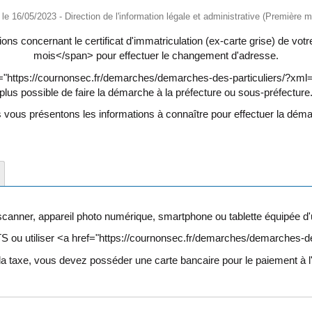
é le 16/05/2023 - Direction de l'information légale et administrative (Première mi
ons concernant le certificat d'immatriculation (ex-carte grise) de v
mois</span> pour effectuer le changement d'adresse.
="https://cournonsec.fr/demarches/demarches-des-particuliers/?xml=R
plus possible de faire la démarche à la préfecture ou sous-préfecture
vous présentons les informations à connaître pour effectuer la dém
scanner, appareil photo numérique, smartphone ou tablette équipée d'
S ou utiliser <a href="https://cournonsec.fr/demarches/demarches
a taxe, vous devez posséder une carte bancaire pour le paiement à l'é