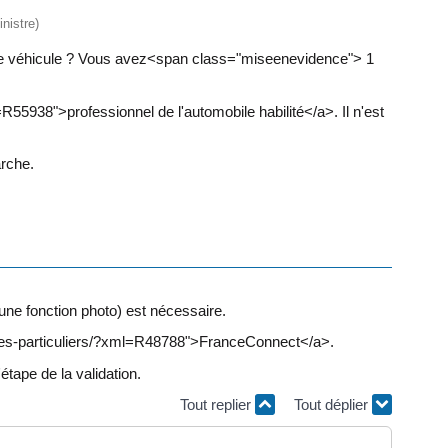
nistre)
otre véhicule ? Vous avez<span class="miseenevidence"> 1
55938">professionnel de l'automobile habilité</a>. Il n'est
.
arche.
une fonction photo) est nécessaire.
-des-particuliers/?xml=R48788">FranceConnect</a>.
tape de la validation.
Tout replier
Tout déplier