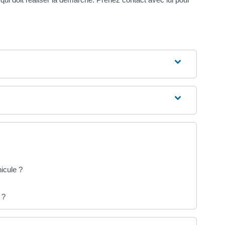
hicule ?
 ?