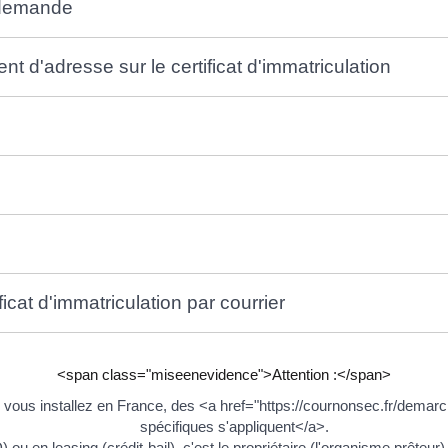
a demande
d'adresse sur le certificat d'immatriculation
ficat d'immatriculation par courrier
<span class="miseenevidence">Attention :</span>
s vous installez en France, des <a href="https://cournonsec.fr/dem
spécifiques s'appliquent</a>.
ou en leasing (crédit-bail), c'est le propriétaire (l'organisme prêteur