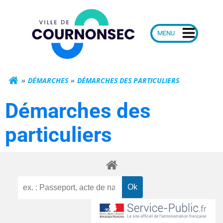
Aller
Mairie de Courn
au
contenu
DÉMARCHES
DÉMARCHES DES PARTICULIERS
Démarches des
particuliers