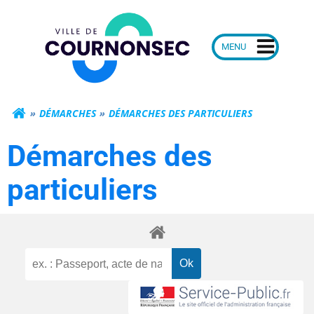
Aller
Mairie de Courn
au
contenu
DÉMARCHES
DÉMARCHES DES PARTICULIERS
Démarches des
particuliers