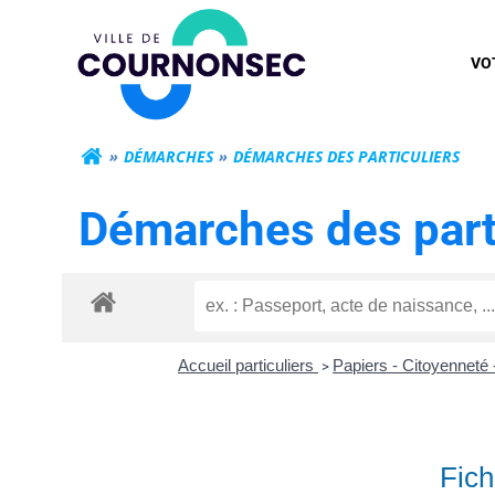
Aller
Mairie de Cour
au
VO
contenu
DÉMARCHES
DÉMARCHES DES PARTICULIERS
Démarches des part
Accueil particuliers
Papiers - Citoyenneté 
>
Fich