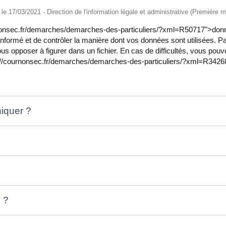
é le 17/03/2021 - Direction de l'information légale et administrative (Première mi
urnonsec.fr/demarches/demarches-des-particuliers/?xml=R50717">donné
re informé et de contrôler la manière dont vos données sont utilisées. 
us opposer à figurer dans un fichier. En cas de difficultés, vous pouv
://cournonsec.fr/demarches/demarches-des-particuliers/?xml=R3426
iquer ?
 ?