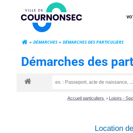
Aller
Mairie de Cour
au
VO
contenu
DÉMARCHES
DÉMARCHES DES PARTICULIERS
Démarches des part
Accueil particuliers
Loisirs - Spo
>
Location de