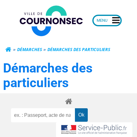
Aller
Mairie de Courn
au
contenu
DÉMARCHES
DÉMARCHES DES PARTICULIERS
Démarches des
particuliers