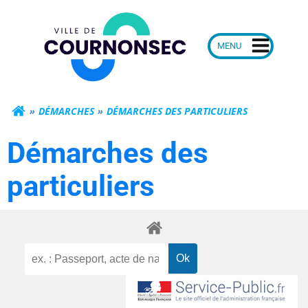
Aller
Mairie de Courn
au
contenu
DÉMARCHES
DÉMARCHES DES PARTICULIERS
Démarches des
particuliers