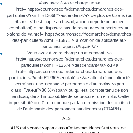
Vous avez à votre charge un <a
href="https://cournonsec.fr/demarches/demarches-des-
particuliers/?xml=R12668">ascendant</a> de plus de 65 ans (ou
60 ans, s'il est inapte au travail, ancien déporté ou ancien
combattant) et ne disposez pas de ressources supérieures au
plafond de <a href="https://cournonsec.fr/demarches/demarches-
des-particuliers/?xml=F16871">l'allocation de solidarité aux
personnes âgées (Aspa)</a>
Vous avez à votre charge un ascendant, <a
href="https://cournonsec.fr/demarches/demarches-des-
particuliers/?xml=R12574">descendant</a> ou <a
href="https://cournonsec.fr/demarches/demarches-des-
particuliers/?xml=R12669">collatéral</a> atteint d'une infirmité
entraînant une incapacité permanente d'au moins <span
class="valeur">80 %</span> ou qui est, compte tenu de son
handicap, dans l'impossibilité de se procurer un emploi. Cette
impossibilité doit être reconnue par la commission des droits et
de l'autonomie des personnes handicapées (CDAPH).
ALS
L'ALS est versée <span class="miseenevidence">si vous ne