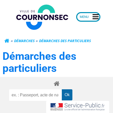
Aller
Mairie de Courn
au
contenu
DÉMARCHES
DÉMARCHES DES PARTICULIERS
Démarches des
particuliers