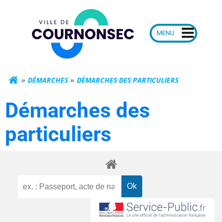
Aller
Mairie de Courn
au
contenu
DÉMARCHES
DÉMARCHES DES PARTICULIERS
Démarches des
particuliers