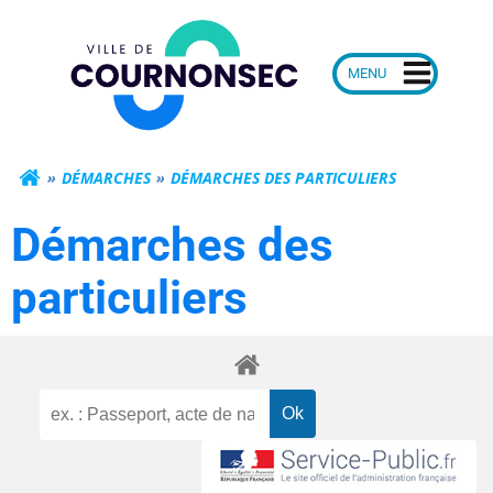
Aller
Mairie de Courn
au
contenu
DÉMARCHES
DÉMARCHES DES PARTICULIERS
Démarches des
particuliers