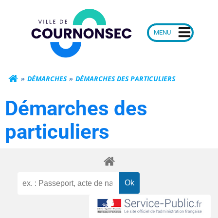
Aller
Mairie de Courn
au
contenu
DÉMARCHES
DÉMARCHES DES PARTICULIERS
Démarches des
particuliers