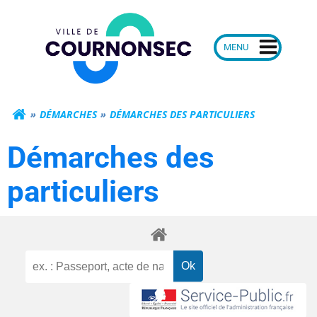
Aller
Mairie de Courn
au
contenu
DÉMARCHES
DÉMARCHES DES PARTICULIERS
Démarches des
particuliers