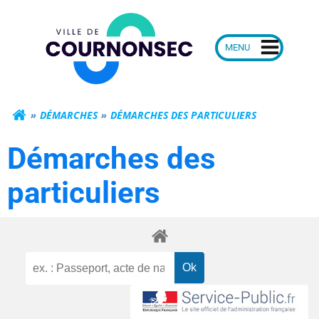
Aller
Mairie de Courn
au
contenu
DÉMARCHES
DÉMARCHES DES PARTICULIERS
Démarches des
particuliers