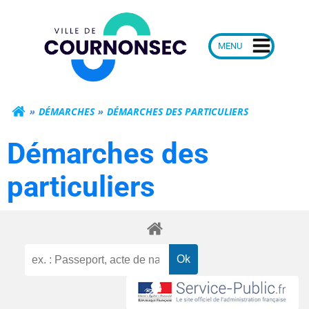
Aller
Mairie de Courn
au
contenu
DÉMARCHES
DÉMARCHES DES PARTICULIERS
Démarches des
particuliers