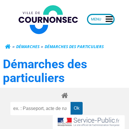
Aller
Mairie de Courn
au
contenu
DÉMARCHES
DÉMARCHES DES PARTICULIERS
Démarches des
particuliers