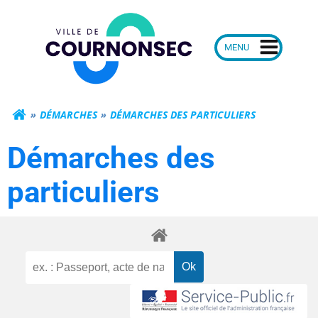
Aller
Mairie de Courn
au
contenu
DÉMARCHES
DÉMARCHES DES PARTICULIERS
Démarches des
particuliers