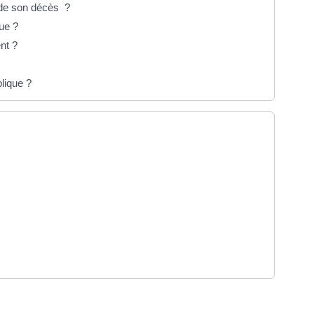
e de son décès ?
ue ?
nt ?
blique ?