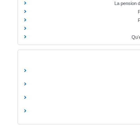
La pension d'
P
P
Qu'e