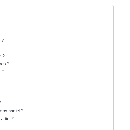
 ?
e ?
res ?
 ?
?
?
mps partiel ?
artiel ?