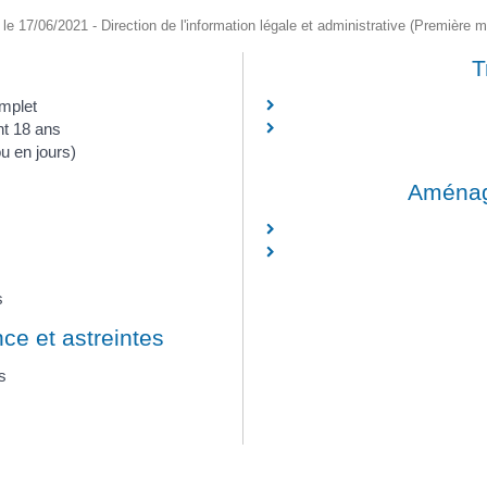
é le 17/06/2021 - Direction de l'information légale et administrative (Première mi
T
mplet
nt 18 ans
u en jours)
Aménag
s
ce et astreintes
s