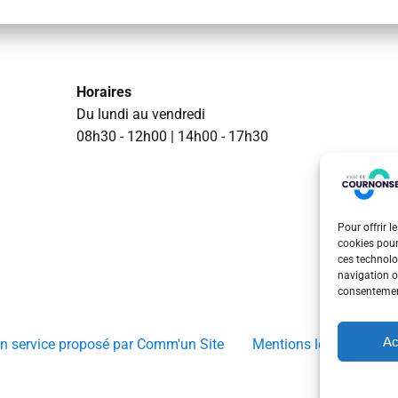
Horaires
Du lundi au vendredi
08h30 - 12h00 | 14h00 - 17h30
Pour offrir l
cookies pour
ces technolo
navigation ou
consentement
Ac
Un service proposé par Comm'un Site
Mentions légales
P