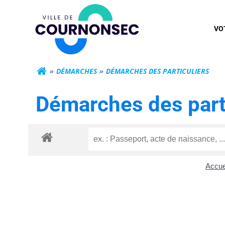
Aller
Mairie de Cour
au
VO
contenu
DÉMARCHES
DÉMARCHES DES PARTICULIERS
Démarches des part
Accuei