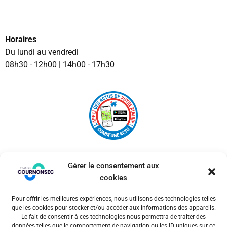
Horaires
Du lundi au vendredi
08h30 - 12h00 | 14h00 - 17h30
Gérer le consentement aux
cookies
Pour offrir les meilleures expériences, nous utilisons des technologies telles
© 2026 Ville de Cournonsec. Un service proposé par
que les cookies pour stocker et/ou accéder aux informations des appareils.
Comm'un Site
Le fait de consentir à ces technologies nous permettra de traiter des
données telles que le comportement de navigation ou les ID uniques sur ce