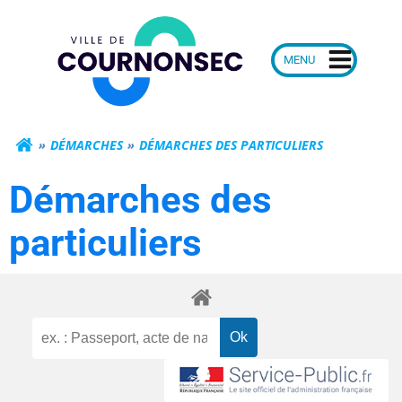
Aller
Mairie de Courn
au
contenu
DÉMARCHES
DÉMARCHES DES PARTICULIERS
Démarches des
particuliers