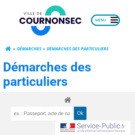
Aller
Mairie de Courn
au
contenu
DÉMARCHES
DÉMARCHES DES PARTICULIERS
Démarches des
particuliers