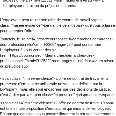
professionnels/?xml=R12532">dommages et intérêts</a> à
l'employeur en raison du préjudice commis.
L'employeur peut retirer son offre de contrat de travail <span
class="miseenevidence">pendant le délai</span> qu'il vous a laissé
pour accepter l'offre.
Toutefois, le <a href="https://cournonsec.fr/demarches/demarches-
des-professionnels/?xml=F2360">juge</a> peut condamner
l'employeur à vous verser des <a
href="https://cournonsec.fr/demarches/demarches-des-
professionnels/?xml=R12532">dommages et intérêts</a> en raison
du préjudice subi.
<span class="miseenevidence">L'offre de contrat de travail et la
promesse d'embauche unilatérale ne sont pas définies par la
loi</span>, mais elle sont encadrées par des décisions de justice,
c'est-à-dire par la <span class="expression">jurisprudence</span>.
<span class="miseenevidence">L'offre de contrat de travail</span>
est une simple proposition d'embauche qui émane de l'employeur.
En tant que candidat, vous pouvez librement la refuser, tout comme