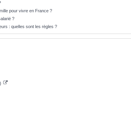
?
mille pour vivre en France ?
alarié ?
rs : quelles sont les règles ?
R)