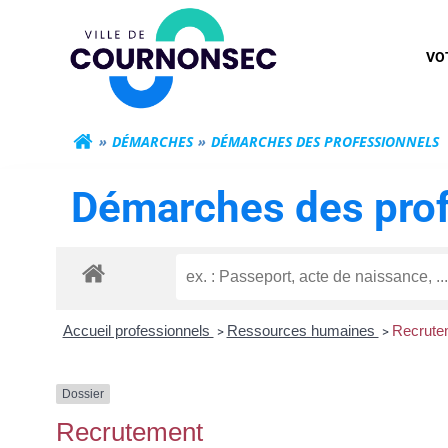
Aller
Mairie de Cour
au
VO
contenu
DÉMARCHES
DÉMARCHES DES PROFESSIONNELS
Démarches des prof
Accueil professionnels
Ressources humaines
Recrute
>
>
Dossier
Recrutement